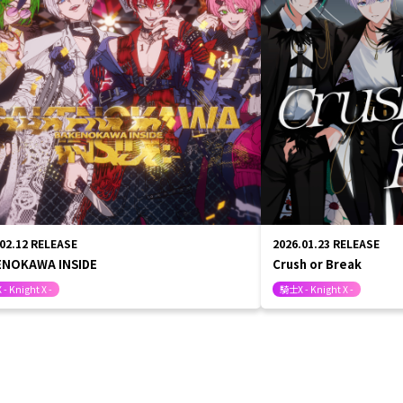
.02.12
RELEASE
2026.01.23
RELEASE
ENOKAWA INSIDE
Crush or Break
- Knight X -
騎士X - Knight X -