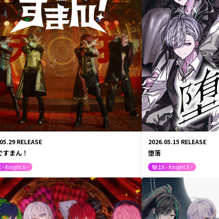
心音
キ翔
ロゼ
Lapis
くん
メルト・ダ・テンシ
みかさくん
R所属クリエイター
明雷 らいと
.05.29
RELEASE
2026.05.15
RELEASE
さ
ですまん！
堕落
- Knight X -
騎士X - Knight X -