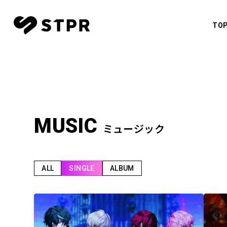
TO
CREATO
すとぷ
TOP
NEWS
莉犬
SCHEDULE
るぅと
MUSIC
ミュージック
ころん
MOVIE
さとみ
CREATOR
ALL
SINGLE
ALBUM
ジェル
ななも
MUSIC
騎士X - 