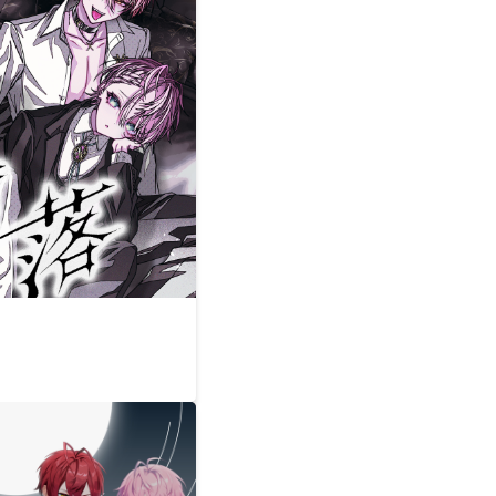
とぅるりぷ -True&Lip
そあら
ものくろ
パルオ
つきしろやしろ。
はりま
まひろまる。