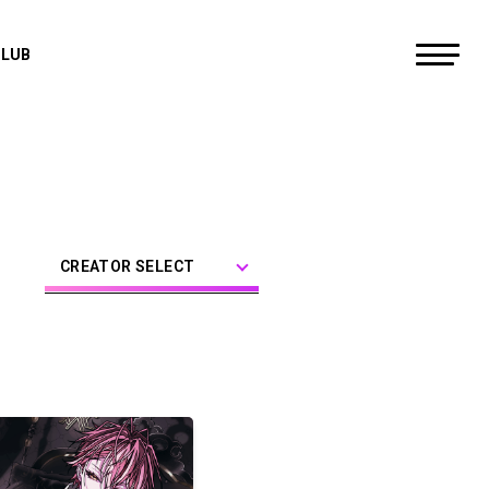
CLUB
すにすて - SneakerStep
にしき
らお
CREATOR SELECT
だいきり
たちばな
ゆたくん
やなと
おさでい