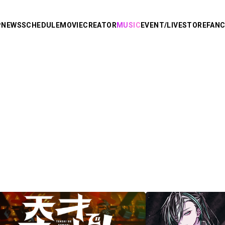
P
NEWS
SCHEDULE
MOVIE
CREATOR
MUSIC
EVENT/LIVE
STORE
FAN
R
り
AMPTAKxCOLORS
あっきぃ
まぜ太
ぷりっつ
ちぐさくん
あっと
り。
けちゃ
Knight X -
めておら - Meteorites -