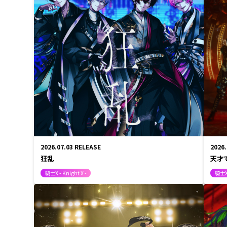
EVENT/LIVE
STORE
しゆん
FANCLUB
タケヤ
ばぁう
てると
STP
2026.07.03
RELEASE
2026
もりう
狂乱
天才
騎士X - Knight X -
騎士X 