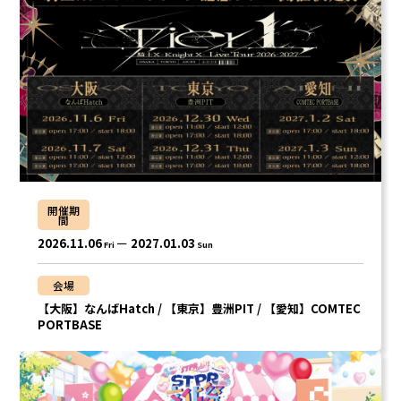
合計フォロワー数
合計再生数
86,248,855
199.44 億
CREATOR
すとぷり
開催期
間
莉犬
るぅと
2026.11.06
2027.01.03
Fri
Sun
ころん
さとみ
会場
【大阪】なんばHatch / 【東京】豊洲PIT / 【愛知】COMTEC
ジェル
ななもり。
PORTBASE
騎士X - Knight X -