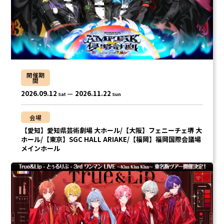
Lapis
メルト・ダ・テンシ
みかさくん
明雷 らいと
すにすて - SneakerStep
開催期
間
にしき
らお
2026.09.12
2026.11.22
Sat
Sun
だいきり
たちばな
会場
ゆたくん
やなと
【愛知】愛知県芸術劇場 大ホール/【大阪】フェニーチェ堺 大
ホール/【東京】SGC HALL ARIAKE/【福岡】福岡国際会議場
メインホール
おさでい
とぅるりぷ -True&Lip
そあら
ものくろ