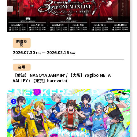
パルオ
つきしろやしろ。
はりま
まひろまる。
STPR所属クリエイター
もりうさ
開催期
間
2026.07.30
2026.08.16
Thu
Sun
会場
【愛知】 NAGOYA JAMMINʼ / 【⼤阪】Yogibo META
VALLEY / 【東京】harevutai