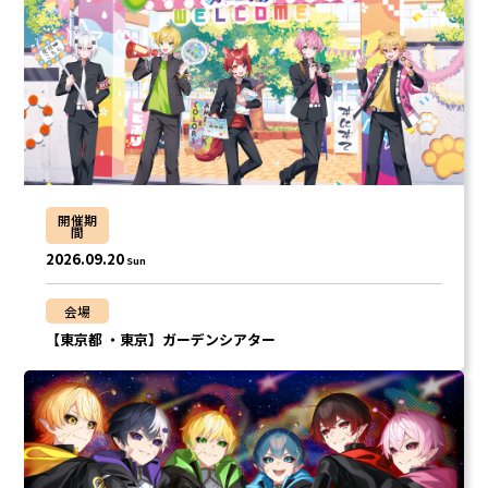
しゆん
タケヤキ翔
ばぁう
てるとくん
AMPTAKxCOLORS
開催期
あっきぃ
まぜ太
間
2026.09.20
Sun
ぷりっつ
ちぐさくん
あっと
けちゃ
会場
【東京都 ・東京】ガーデンシアター
めておら - Meteorites -
心音
ロゼ