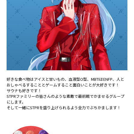
合計フォロワー数
合計再生数
86,248,855
199.44 億
CREATOR
すとぷり
好きな食べ物はアイスと甘いもの、血液型O型、MBTIはENFP、人と
莉犬
るぅと
おしゃべるすることとゲームすること面白いことが大好きです！
サウナも好きです！
ころん
さとみ
STPRファミリーの皆さんのような素敵で最前戦でかませるグループ
にします。
ジェル
ななもり。
そして一緒にSTPRを盛り上げられるよう全力でぶちかまします！
騎士X - Knight X -