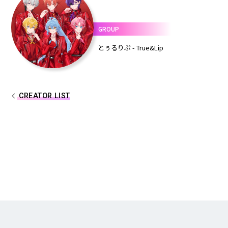
しゆん
タケヤキ翔
GROUP
ばぁう
てるとくん
とぅるりぷ - True&Lip
AMPTAKxCOLORS
CREATOR LIST
あっきぃ
まぜ太
ぷりっつ
ちぐさくん
あっと
けちゃ
めておら - Meteorites -
心音
ロゼ