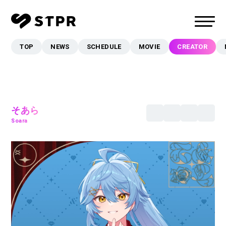
TOP
NEWS
SCHEDULE
MOVIE
CREATOR
TOP
NEWS
SCHEDULE
MOVIE
そあら
Soara
CREATOR
MUSIC
EVENT/LIVE
STORE
FANCLUB