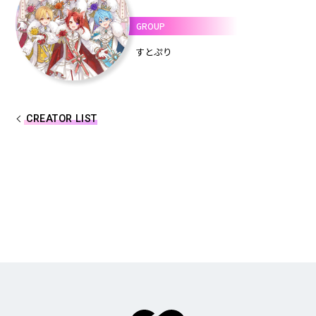
しゆん
タケヤキ翔
GROUP
ばぁう
てるとくん
すとぷり
AMPTAKxCOLORS
CREATOR LIST
あっきぃ
まぜ太
ぷりっつ
ちぐさくん
あっと
けちゃ
めておら - Meteorites -
心音
ロゼ