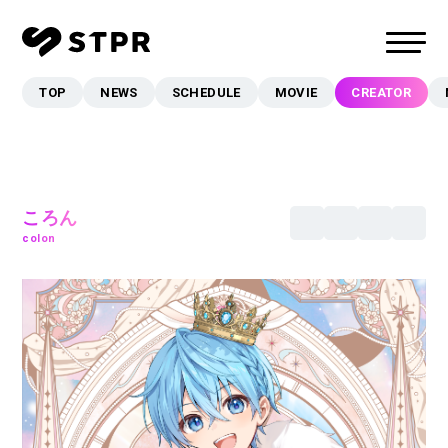
TOP
NEWS
SCHEDULE
MOVIE
CREATOR
TOP
NEWS
SCHEDULE
MOVIE
ころん
colon
CREATOR
MUSIC
EVENT/LIVE
STORE
FANCLUB