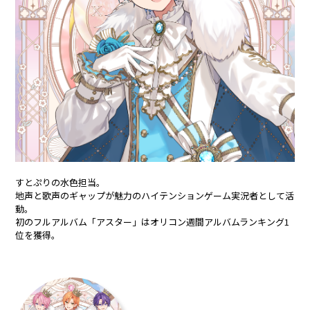
合計フォロワー数
合計再生数
86,248,855
199.44 億
CREATOR
すとぷり
すとぷりの水色担当。
莉犬
るぅと
地声と歌声のギャップが魅力のハイテンションゲーム実況者として活
動。
ころん
さとみ
初のフルアルバム「アスター」はオリコン週間アルバムランキング1
位を獲得。
ジェル
ななもり。
騎士X - Knight X -