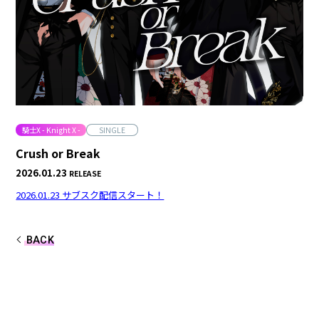
合計フォロワー数
合計再生数
86,248,855
199.44 億
CREATOR
すとぷり
騎士X - Knight X -
SINGLE
Crush or Break
2026.01.23
RELEASE
莉犬
るぅと
2026.01.23 サブスク配信スタート！
ころん
さとみ
BACK
ジェル
ななもり。
騎士X - Knight X -