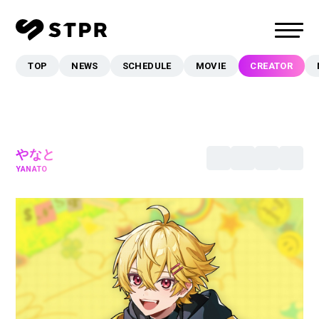
TOP
NEWS
SCHEDULE
MOVIE
CREATOR
TOP
NEWS
SCHEDULE
MOVIE
やなと
YANATO
CREATOR
MUSIC
EVENT/LIVE
STORE
FANCLUB