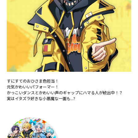
合計フォロワー数
合計再生数
86,248,855
199.44 億
CREATOR
すとぷり
すにすてのおひさま色担当！
莉犬
るぅと
元気かわいいパフォーマー！
かっこいダンスとかわいい声のギャップにハマる人が続出中！？
ころん
さとみ
実はイタズラ好きな小悪魔な一面も...?
ジェル
ななもり。
騎士X - Knight X -