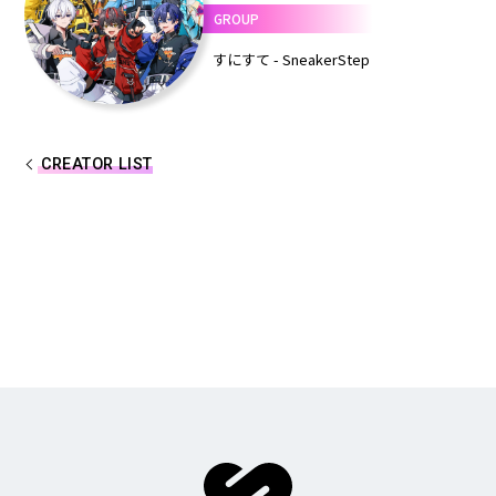
GROUP
しゆん
タケヤキ翔
すにすて - SneakerStep
ばぁう
てるとくん
AMPTAKxCOLORS
CREATOR LIST
あっきぃ
まぜ太
ぷりっつ
ちぐさくん
あっと
けちゃ
めておら - Meteorites -
心音
ロゼ