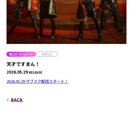
合計フォロワー数
合計再生数
86,248,855
199.44 億
CREATOR
すとぷり
騎士X - Knight X -
SINGLE
天才ですまん！
2026.05.29
RELEASE
莉犬
るぅと
2026.05.29 サブスク配信スタート！
ころん
さとみ
BACK
ジェル
ななもり。
騎士X - Knight X -