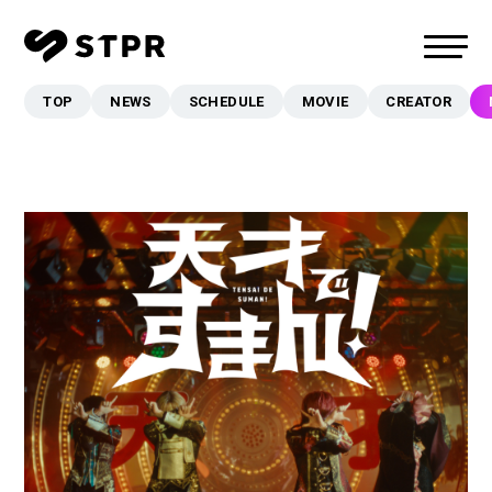
TOP
NEWS
SCHEDULE
MOVIE
CREATOR
TOP
NEWS
SCHEDULE
MOVIE
CREATOR
MUSIC
EVENT/LIVE
STORE
FANCLUB