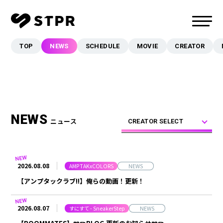
TOP
NEWS
SCHEDULE
MOVIE
CREATOR
TOP
NEWS
SCHEDULE
MOVIE
NEWS
ニュース
CREATOR
CREATOR SELECT
MUSIC
EVENT/LIVE
2026.08.08
AMPTAKxCOLORS
NEWS
STORE
【アンプタックラブ!!】俺らの動画！更新！
FANCLUB
2026.08.07
すにすて - SneakerStep
NEWS