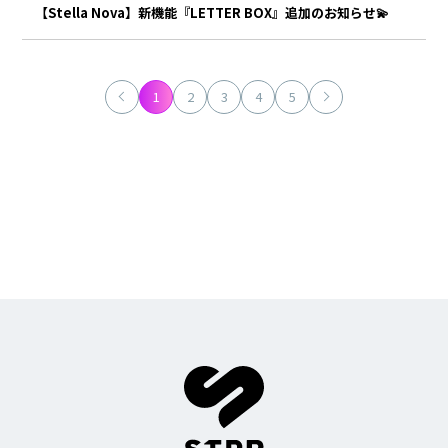
Lapis
メルト・ダ・テンシ
【Stella Nova】新機能『LETTER BOX』追加のお知らせ💫
みかさくん
明雷 らいと
すにすて - SneakerStep
1
2
3
4
5
にしき
らお
だいきり
たちばな
ゆたくん
やなと
おさでい
とぅるりぷ -True&Lip
そあら
ものくろ