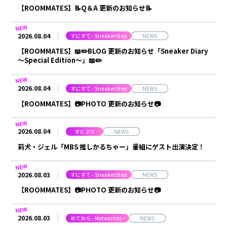
【ROOMMATES】📝Q＆A 更新のお知らせ📝
しゆん
タケヤキ翔
2026.08.04
ばぁう
てるとくん
すにすて - SneakerStep
NEWS
【ROOMMATES】📖✏️BLOG 更新のお知らせ「Sneaker Diary
AMPTAKxCOLORS
～Special Edition～」📖✏️
2026.08.04
すにすて - SneakerStep
NEWS
あっきぃ
まぜ太
【ROOMMATES】📷PHOTO 更新のお知らせ📷
ぷりっつ
ちぐさくん
2026.08.04
すとぷり
NEWS
あっと
けちゃ
莉犬・ジェル「MBS 推しかるちゃー」番組にゲスト出演決定！
めておら - Meteorites -
2026.08.03
すにすて - SneakerStep
NEWS
【ROOMMATES】📷PHOTO 更新のお知らせ📷
心音
ロゼ
2026.08.03
めておら - Meteorites -
NEWS