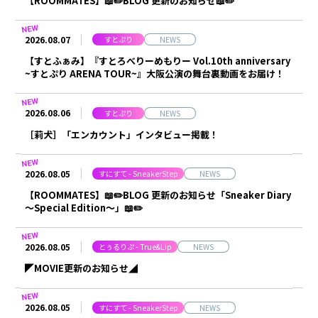
【ROOMMATES】📖✏️BLOG 更新のお知らせ📖✏️
合計フォロワー数
合計再生数
86,248,855
199.44 億
2026.08.07
すとぷり
NEWS
【すとふぁみ】『すとろべりーめもりー Vol.10th anniversary
~すとぷり ARENA TOUR~』大阪公演の舞台裏動画をお届け！
CREATOR
2026.08.06
すとぷり
NEWS
すとぷり
［莉犬］「エンカウント」インタビュー掲載！
2026.08.05
すにすて - SneakerStep
NEWS
莉犬
るぅと
【ROOMMATES】📖✏️BLOG 更新のお知らせ「Sneaker Diary
～Special Edition～」📖✏️
ころん
さとみ
2026.08.05
ジェル
ななもり。
とぅるりぷ - True&Lip
NEWS
◤MOVIE更新のお知らせ◢
騎士X - Knight X -
2026.08.05
すにすて - SneakerStep
NEWS