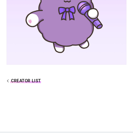
合計フォロワー数
合計再生数
86,248,855
199.44 億
CREATOR
すとぷり
莉犬
るぅと
CREATOR LIST
ころん
さとみ
ジェル
ななもり。
騎士X - Knight X -