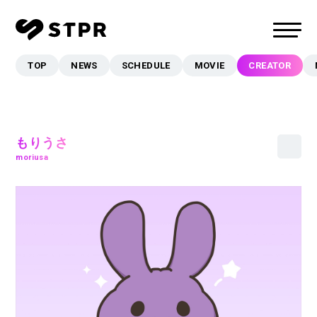
TOP
NEWS
SCHEDULE
MOVIE
CREATOR
TOP
NEWS
SCHEDULE
もりうさ
MOVIE
moriusa
CREATOR
MUSIC
EVENT/LIVE
STORE
FANCLUB