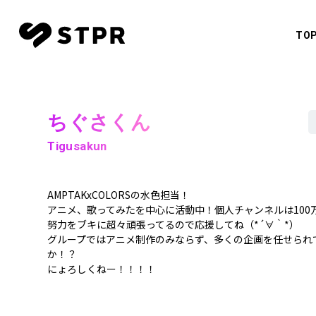
TO
CREATO
すとぷ
TOP
ちぐさくん
NEWS
莉犬
Tigusakun
SCHEDULE
るぅと
ころん
AMPTAKxCOLORSの水色担当！
MOVIE
アニメ、歌ってみたを中心に活動中！個人チャンネルは100
さとみ
努力をブキに超々頑張ってるので応援してね（*´∀｀*）
CREATOR
ジェル
グループではアニメ制作のみならず、多くの企画を任せられ
か！？
ななも
にょろしくねー！！！！
MUSIC
騎士X - 