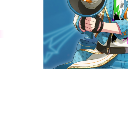
心音
キ翔
ロゼ
Lapis
くん
メルト・ダ・テンシ
みかさくん
R所属クリエイター
明雷 らいと
さ