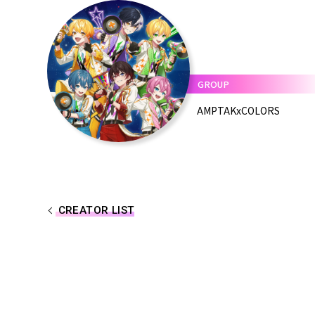
EVENT/LIVE
STORE
しゆん
FANCLUB
タケヤ
GROUP
ばぁう
AMPTAKxCOLORS
てると
STP
CREATOR LIST
もりう