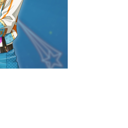
とぅるりぷ -True&Lip
そあら
ものくろ
パルオ
つきしろやしろ。
はりま
まひろまる。