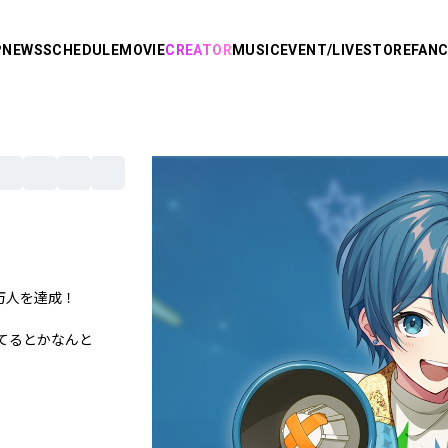
P
NEWS
SCHEDULE
MOVIE
CREATOR
MUSIC
EVENT/LIVE
STORE
FAN
R
り
AMPTAKxCOLORS
あっきぃ
まぜ太
ぷりっつ
万人を達成！
ちぐさくん
あっと
てるとかなんと
り。
けちゃ
Knight X -
めておら - Meteorites -