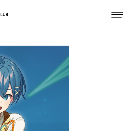
CLUB
すにすて - SneakerStep
にしき
らお
だいきり
たちばな
ゆたくん
やなと
おさでい