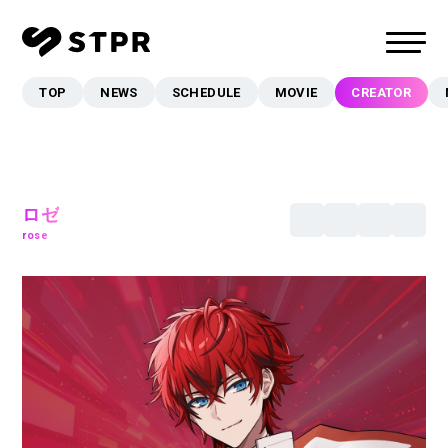
TOP
NEWS
SCHEDULE
MOVIE
CREATOR
TOP
NEWS
SCHEDULE
MOVIE
ロゼ
rose
CREATOR
MUSIC
EVENT/LIVE
STORE
FANCLUB