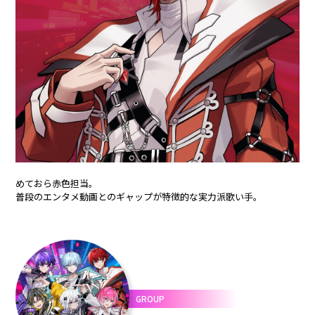
合計フォロワー数
合計再生数
86,248,855
199.44 億
CREATOR
すとぷり
めておら赤色担当。
莉犬
るぅと
普段のエンタメ動画とのギャップが特徴的な実力派歌い手。
ころん
さとみ
ジェル
ななもり。
騎士X - Knight X -
GROUP