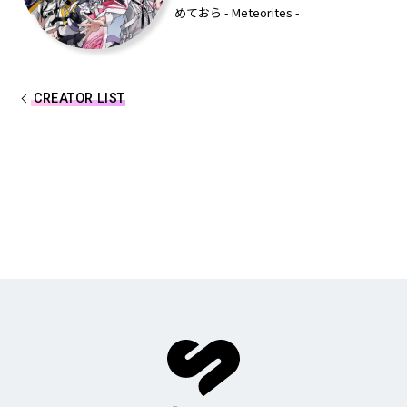
めておら - Meteorites -
しゆん
タケヤキ翔
ばぁう
てるとくん
CREATOR LIST
AMPTAKxCOLORS
あっきぃ
まぜ太
ぷりっつ
ちぐさくん
あっと
けちゃ
めておら - Meteorites -
心音
ロゼ