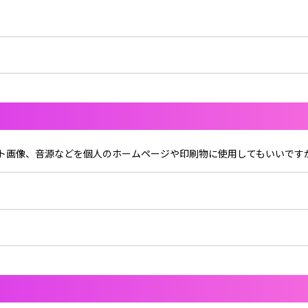
心音
キ翔
ロゼ
Lapis
くん
メルト・ダ・テンシ
みかさくん
スト画像、音源などを個人のホームページや印刷物に使用してもいいです
R所属クリエイター
明雷 らいと
さ