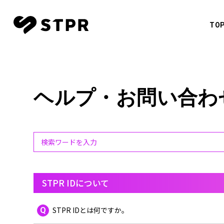
TO
CREATO
すとぷ
TOP
NEWS
ヘルプ・お問い合わ
莉犬
SCHEDULE
るぅと
ころん
MOVIE
さとみ
CREATOR
ジェル
STPR IDについて
ななも
MUSIC
Q
STPR IDとは何ですか。
騎士X - 