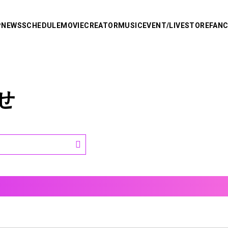
P
NEWS
SCHEDULE
MOVIE
CREATOR
MUSIC
EVENT/LIVE
STORE
FAN
R
り
AMPTAKxCOLORS
せ
あっきぃ
まぜ太
ぷりっつ
ちぐさくん
あっと
り。
けちゃ
Knight X -
めておら - Meteorites -