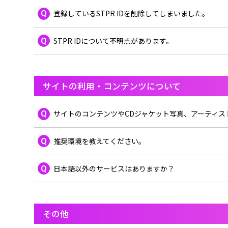
EVENT/LIVE
Q
登録しているSTPR IDを削除してしまいました。
STORE
Q
STPR IDについて不明点があります。
しゆん
FANCLUB
タケヤ
ばぁう
サイトの利用・コンテンツについて
てると
Q
サイトのコンテンツやCDジャケット写真、アーティ
STP
Q
推奨環境を教えてください。
もりう
Q
日本語以外のサービスはありますか？
その他