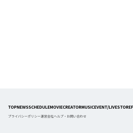
合計フォロワー数
86,248,855
TOP
NEWS
SCHEDULE
MOVIE
CREATOR
MUSIC
EVENT/LIVE
STORE
合計再生数
プライバシーポリシー
運営会社
ヘルプ・お問い合わせ
199.44 億