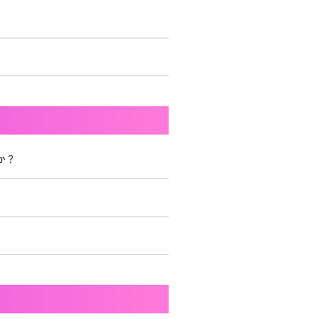
とぅるりぷ -True&Lip
そあら
ものくろ
パルオ
つきしろやしろ。
か？
はりま
まひろまる。