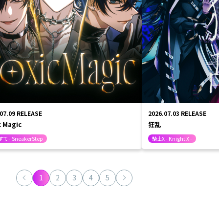
.07.09
RELEASE
2026.07.03
RELEASE
c Magic
狂乱
て - SneakerStep
騎士X - Knight X -
1
2
3
4
5