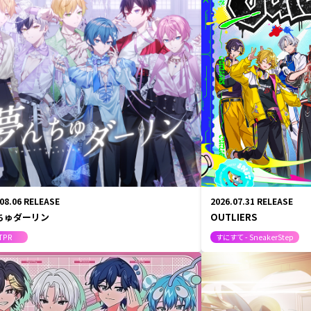
心音
キ翔
ロゼ
Lapis
くん
メルト・ダ・テンシ
みかさくん
R所属クリエイター
明雷 らいと
.08.06
RELEASE
2026.07.31
RELEASE
さ
ちゅダーリン
OUTLIERS
TPR
すにすて - SneakerStep