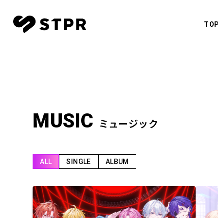
TO
CREATO
すとぷ
TOP
NEWS
莉犬
SCHEDULE
るぅと
MUSIC
ミュージック
ころん
MOVIE
さとみ
CREATOR
ALL
SINGLE
ALBUM
ジェル
ななも
MUSIC
騎士X - 