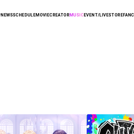
P
NEWS
SCHEDULE
MOVIE
CREATOR
MUSIC
EVENT/LIVE
STORE
FAN
R
り
AMPTAKxCOLORS
あっきぃ
まぜ太
ぷりっつ
ちぐさくん
あっと
り。
けちゃ
Knight X -
めておら - Meteorites -