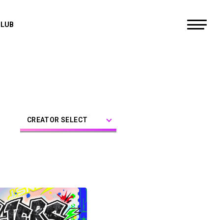
CLUB
すにすて - SneakerStep
にしき
らお
CREATOR SELECT
だいきり
たちばな
ゆたくん
やなと
おさでい