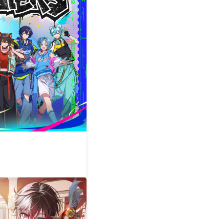
とぅるりぷ -True&Lip
そあら
ものくろ
パルオ
つきしろやしろ。
はりま
まひろまる。