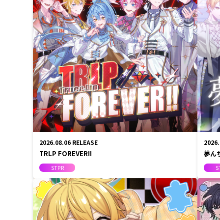
EVENT/LIVE
STORE
しゆん
FANCLUB
タケヤ
ばぁう
てると
STP
2026.08.06
RELEASE
2026
もりう
TRLP FOREVER!!
夢ん
STPR
S