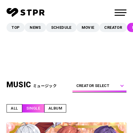
TOP
NEWS
SCHEDULE
MOVIE
CREATOR
TOP
NEWS
SCHEDULE
MOVIE
CREATOR
MUSIC
MUSIC
ミュージック
CREATOR SELECT
EVENT/LIVE
STORE
ALL
SINGLE
ALBUM
FANCLUB