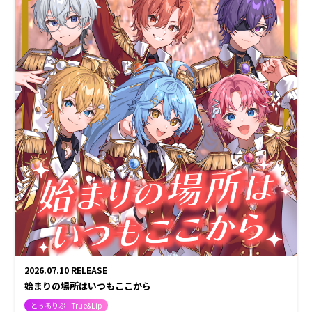
合計フォロワー数
合計再生数
86,248,855
199.44 億
CREATOR
すとぷり
莉犬
るぅと
ころん
さとみ
ジェル
ななもり。
2026.07.10
RELEASE
騎士X - Knight X -
始まりの場所はいつもここから
とぅるりぷ - True&Lip