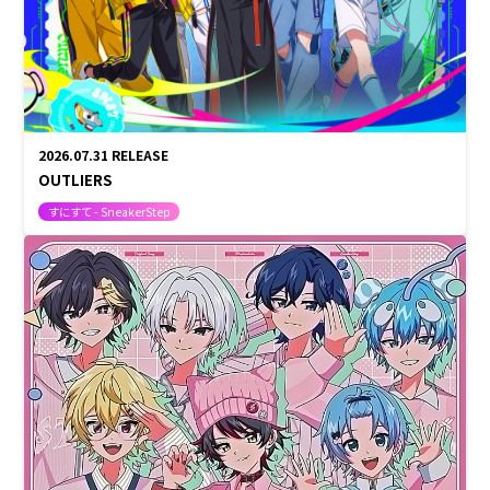
しゆん
タケヤキ翔
ばぁう
てるとくん
AMPTAKxCOLORS
2026.07.31
RELEASE
OUTLIERS
すにすて - SneakerStep
あっきぃ
まぜ太
ぷりっつ
ちぐさくん
あっと
けちゃ
めておら - Meteorites -
心音
ロゼ