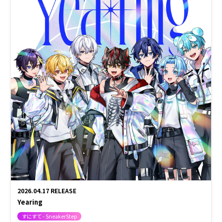
2026.04.17
RELEASE
Yearing
すにすて - SneakerStep