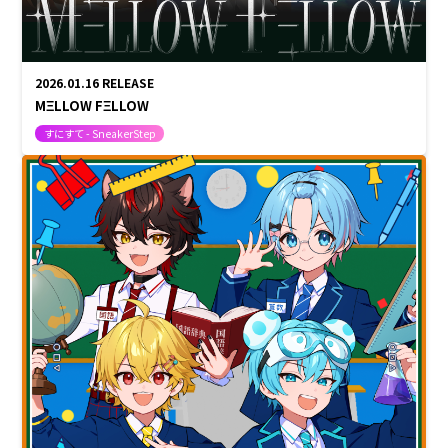
2026.01.16
RELEASE
MΞLLOW FΞLLOW
すにすて - SneakerStep