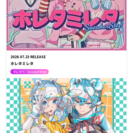
Lapis
メルト・ダ・テンシ
みかさくん
明雷 らいと
すにすて - SneakerStep
にしき
らお
2026.07.23
RELEASE
ホレタミレタ
だいきり
たちばな
すにすて - SneakerStep
ゆたくん
やなと
おさでい
とぅるりぷ -True&Lip
そあら
ものくろ