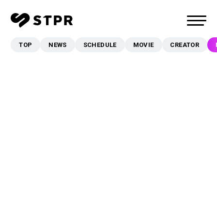
TOP
NEWS
SCHEDULE
MOVIE
CREATOR
TOP
NEWS
SCHEDULE
MOVIE
CREATOR
MUSIC
EVENT/LIVE
STORE
FANCLUB