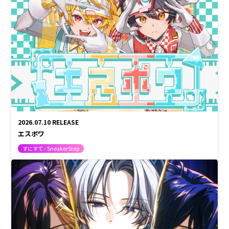
パルオ
つきしろやしろ。
はりま
まひろまる。
STPR所属クリエイター
もりうさ
2026.07.10
RELEASE
エスポワ
すにすて - SneakerStep