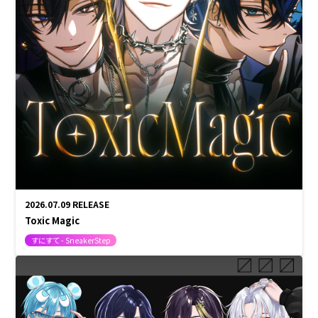
2026.07.09
RELEASE
Toxic Magic
すにすて - SneakerStep