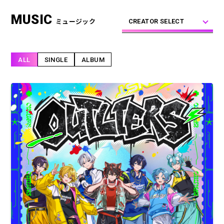
合計フォロワー数
合計再生数
MUSIC
86,248,855
199.44 億
ミュージック
CREATOR SELECT
ALL
SINGLE
ALBUM
CREATOR
すとぷり
莉犬
るぅと
ころん
さとみ
ジェル
ななもり。
騎士X - Knight X -