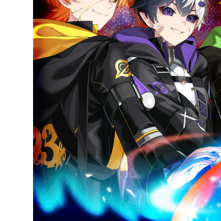
EVENT/LIVE
STORE
しゆん
FANCLUB
タケヤ
ばぁう
てると
STP
もりう