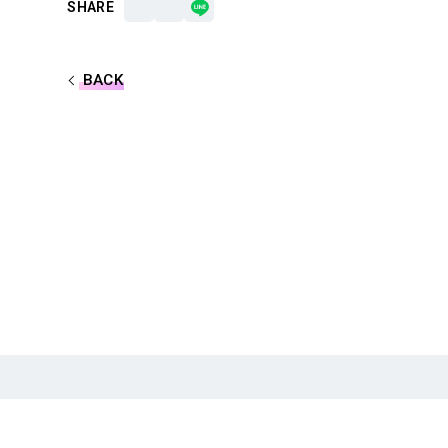
SHARE
BACK
合計フォロワー数
86,248,855
合計再生数
199.44 億
TOP
NEWS
SCHEDULE
MOVIE
CREATOR
MUSIC
EVENT/LIVE
STORE