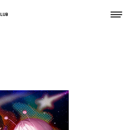
CLUB
すにすて - SneakerStep
にしき
らお
だいきり
たちばな
ゆたくん
やなと
おさでい