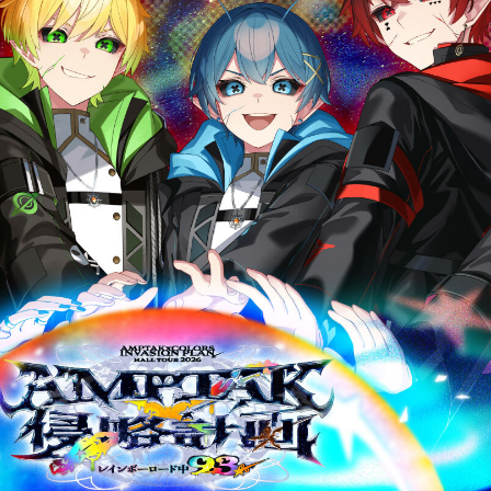
心音
キ翔
ロゼ
Lapis
くん
メルト・ダ・テンシ
みかさくん
R所属クリエイター
明雷 らいと
さ