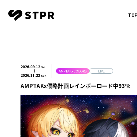
TO
CREATO
すとぷ
TOP
NEWS
莉犬
2026.
09.12
Sat
SCHEDULE
AMPTAKxCOLORS
LIVE
るぅと
2026.
11.22
Sun
ころん
AMPTAKx侵略計画レインボーロード中93%
MOVIE
さとみ
CREATOR
ジェル
ななも
MUSIC
騎士X - 