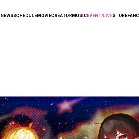
P
NEWS
SCHEDULE
MOVIE
CREATOR
MUSIC
EVENT/LIVE
STORE
FAN
R
り
AMPTAKxCOLORS
あっきぃ
まぜ太
ぷりっつ
ちぐさくん
あっと
り。
けちゃ
Knight X -
めておら - Meteorites -