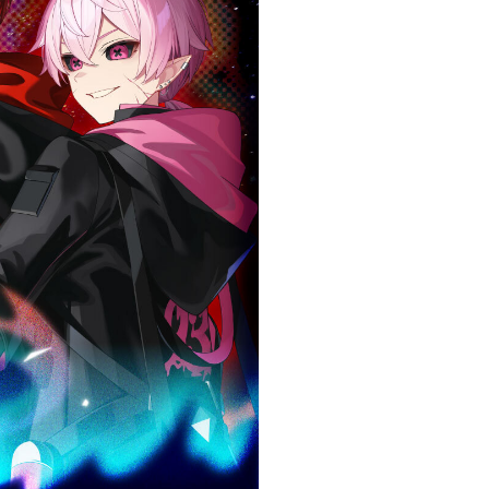
とぅるりぷ -True&Lip
そあら
ものくろ
パルオ
つきしろやしろ。
はりま
まひろまる。