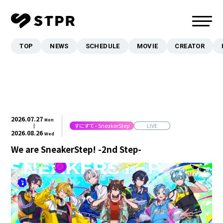
TOP
NEWS
SCHEDULE
MOVIE
CREATOR
TOP
NEWS
SCHEDULE
MOVIE
2026.
07.27
Mon
CREATOR
すにすて - SneakerStep
LIVE
2026.
08.26
Wed
MUSIC
We are SneakerStep! -2nd Step-
EVENT/LIVE
STORE
FANCLUB