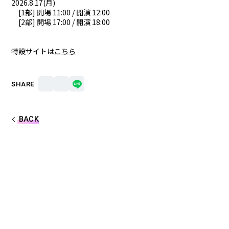
2026.8.17(月
)
Lapis
メルト・ダ・テンシ
[1部] 開場 11:00 / 開演 12:00
[2部] 開場 17:00 / 開演 18:00
みかさくん
明雷 らいと
すにすて - SneakerStep
特設サイトは
こちら
SHARE
にしき
らお
だいきり
たちばな
BACK
ゆたくん
やなと
おさでい
とぅるりぷ -True&Lip
そあら
ものくろ