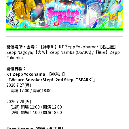
合計フォロワー数
合計再生数
86,248,855
199.44 億
CREATOR
開催場所・会場：
【
神奈川
】KT Zepp Yokohama/【名古屋】
すとぷり
Zepp Nagoya/【大阪】Zepp Namba (OSAKA) /【福岡】Zepp
Fukuoka
開催日程：
KT Zepp Yokohama 【神奈川】
莉犬
るぅと
『We are SneakerStep! -2nd Step- “SPARK”』
2026.7.27(月)
ころん
さとみ
開場 17:00 / 開演 18:00
ジェル
ななもり。
2026.7.28(火)
[1部] 開場 11:00 / 開演 12:00
[2部] 開場 17:00 / 開演 18:00
騎士X - Knight X -
Zepp Nagoya
【
愛知・名古屋
】