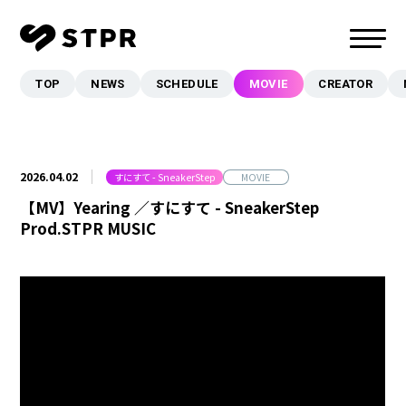
TOP
NEWS
SCHEDULE
MOVIE
CREATOR
TOP
NEWS
SCHEDULE
2026.04.02
すにすて - SneakerStep
MOVIE
MOVIE
【MV】Yearing ／すにすて - SneakerStep
CREATOR
Prod.STPR MUSIC
MUSIC
EVENT/LIVE
STORE
FANCLUB