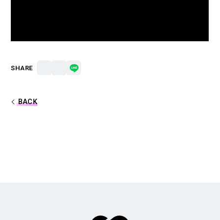
合計フォロワー数
合計再生数
86,248,855
199.44 億
CREATOR
SHARE
すとぷり
BACK
莉犬
るぅと
ころん
さとみ
ジェル
ななもり。
騎士X - Knight X -