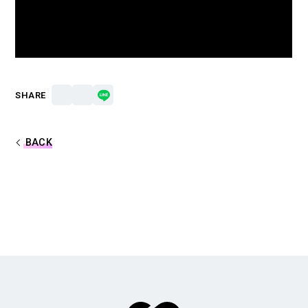
合計フォロワー数
合計再生数
86,248,855
199.44 億
CREATOR
SHARE
すとぷり
BACK
莉犬
るぅと
ころん
さとみ
ジェル
ななもり。
騎士X - Knight X -