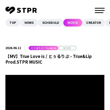
TOP
NEWS
SCHEDULE
MOVIE
CREATOR
TOP
NEWS
SCHEDULE
2026.06.11
とぅるりぷ - True&Lip
MOVIE
MOVIE
【MV】True Love is / とぅるりぷ - True&Lip
CREATOR
Prod.STPR MUSIC
MUSIC
EVENT/LIVE
STORE
FANCLUB