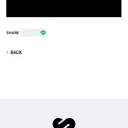
合計フォロワー数
合計再生数
86,248,855
199.44 億
SHARE
CREATOR
すとぷり
BACK
莉犬
るぅと
ころん
さとみ
ジェル
ななもり。
騎士X - Knight X -