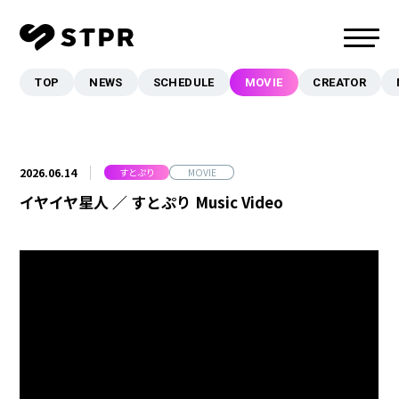
TOP
NEWS
SCHEDULE
MOVIE
CREATOR
TOP
NEWS
SCHEDULE
2026.06.14
すとぷり
MOVIE
MOVIE
イヤイヤ星人 ／ すとぷり Music Video
CREATOR
MUSIC
EVENT/LIVE
STORE
FANCLUB