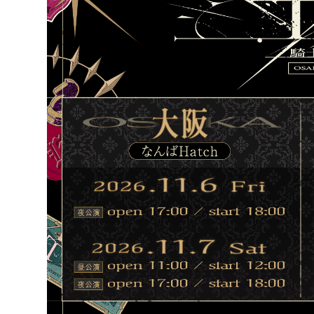
EVENT/LIVE
STORE
しゆん
FANCLUB
タケヤ
ばぁう
てると
STP
もりう