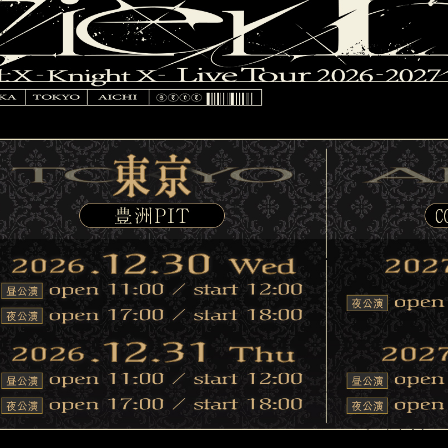
心音
キ翔
ロゼ
Lapis
くん
メルト・ダ・テンシ
みかさくん
R所属クリエイター
明雷 らいと
さ