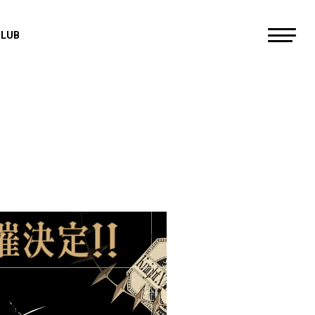
CLUB
すにすて - SneakerStep
にしき
らお
だいきり
たちばな
ゆたくん
やなと
おさでい