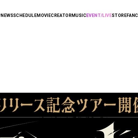
P
NEWS
SCHEDULE
MOVIE
CREATOR
MUSIC
EVENT/LIVE
STORE
FAN
R
り
AMPTAKxCOLORS
あっきぃ
まぜ太
ぷりっつ
ちぐさくん
あっと
り。
けちゃ
Knight X -
めておら - Meteorites -