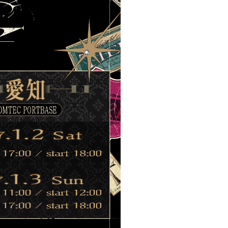
とぅるりぷ -True&Lip
そあら
ものくろ
パルオ
つきしろやしろ。
はりま
まひろまる。