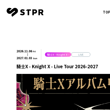
TO
CREATO
すとぷ
TOP
NEWS
莉犬
2026.
11.06
Fri
騎士X - Knight X -
LIVE
SCHEDULE
るぅと
2027.
01.03
Sun
騎士X - Knight X - Live Tour 2026-2027
ころん
MOVIE
さとみ
CREATOR
ジェル
ななも
MUSIC
騎士X - 