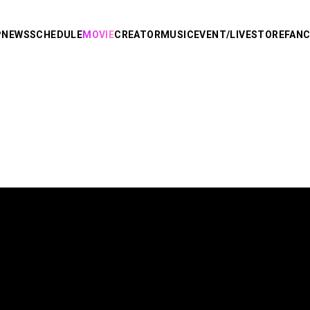
P
NEWS
SCHEDULE
MOVIE
CREATOR
MUSIC
EVENT/LIVE
STORE
FAN
R
り
AMPTAKxCOLORS
あっきぃ
まぜ太
ぷりっつ
ちぐさくん
あっと
り。
けちゃ
Knight X -
めておら - Meteorites -