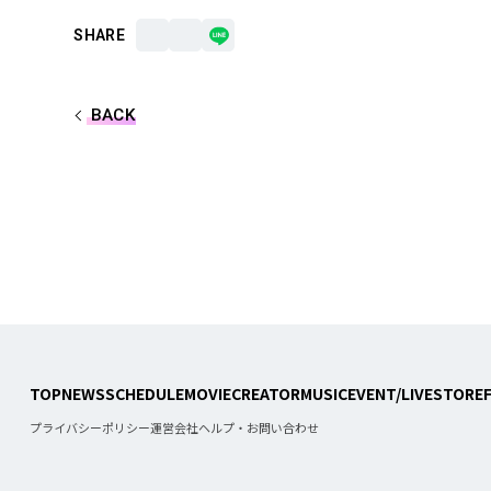
SHARE
BACK
合計フォロワー数
86,248,855
TOP
NEWS
SCHEDULE
MOVIE
CREATOR
MUSIC
EVENT/LIVE
STORE
合計再生数
プライバシーポリシー
運営会社
ヘルプ・お問い合わせ
199.44 億