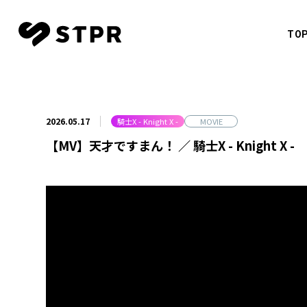
TO
CREATO
すとぷ
TOP
NEWS
2026.05.17
騎士X - Knight X -
MOVIE
莉犬
【MV】天才ですまん！ ／ 騎士X - Knight X -
SCHEDULE
るぅと
ころん
MOVIE
さとみ
CREATOR
ジェル
ななも
MUSIC
騎士X - 