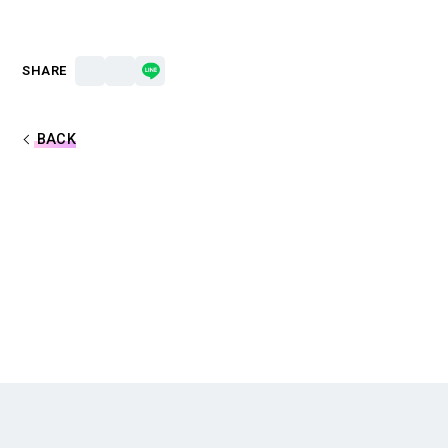
Lapis
メルト・ダ・テンシ
みかさくん
明雷 らいと
SHARE
すにすて - SneakerStep
BACK
にしき
らお
だいきり
たちばな
ゆたくん
やなと
おさでい
とぅるりぷ -True&Lip
そあら
ものくろ