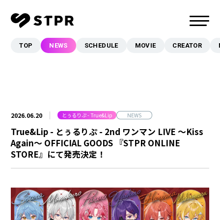
TOP
NEWS
SCHEDULE
MOVIE
CREATOR
TOP
NEWS
SCHEDULE
MOVIE
2026.06.20
とぅるりぷ - True&Lip
NEWS
CREATOR
True&Lip - とぅるりぷ - 2nd ワンマン LIVE 〜Kiss
MUSIC
Again〜 OFFICIAL GOODS 『STPR ONLINE
STORE』にて発売決定！
EVENT/LIVE
STORE
FANCLUB