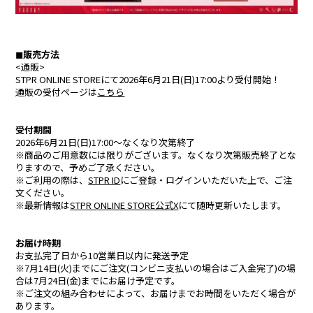
しゆん
タケヤキ翔
ばぁう
てるとくん
◼︎販売方法
<通販>
STPR ONLINE STOREにて2026年6月21日(日)17:00より受付開始！
AMPTAKxCOLORS
通販の受付ページは
こちら
受付期間
2026年6月21日(日)17:00〜なくなり次第終了
あっきぃ
まぜ太
※商品のご用意数には限りがございます。なくなり次第販売終了とな
りますので、予めご了承ください。
ぷりっつ
ちぐさくん
※ご利用の際は、
STPR ID
にご登録・ログインいただいた上で、ご注
文ください。
あっと
けちゃ
※最新情報は
STPR ONLINE STORE公式X
にて随時更新いたします。
めておら - Meteorites -
お届け時期
お支払完了日から10営業日以内に発送予定
※7月14日(火)までにご注文(コンビニ支払いの場合はご入金完了)の場
合は7月24日(金)までにお届け予定です。
心音
ロゼ
※ご注文の組み合わせによって、お届けまでお時間をいただく場合が
あります。