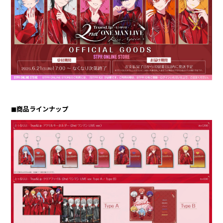
合計フォロワー数
合計再生数
86,248,855
199.44 億
CREATOR
すとぷり
◼︎商品ラインナップ
莉犬
るぅと
ころん
さとみ
ジェル
ななもり。
騎士X - Knight X -