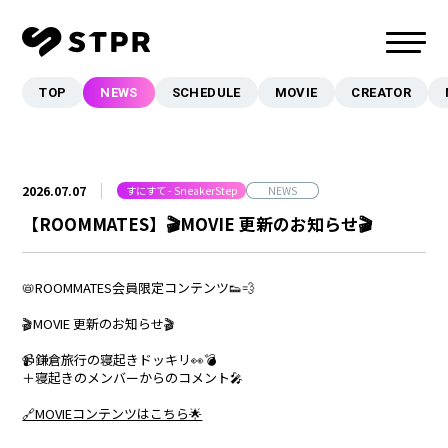
TOP
NEWS
SCHEDULE
MOVIE
CREATOR
TOP
NEWS
SCHEDULE
2026.07.07
すにすて - SneakerStep
NEWS
MOVIE
【ROOMMATES】🎬MOVIE 更新のお知らせ🎬
CREATOR
MUSIC
📛ROOMMATES会員限定コンテンツ👟💨
EVENT/LIVE
🎬MOVIE 更新のお知らせ🎬
STORE
📹鎌倉旅行の寝起きドッキリ👀💣
＋寝起きのメンバーからのコメント🎤
FANCLUB
🔗MOVIEコンテンツはこちら🌟