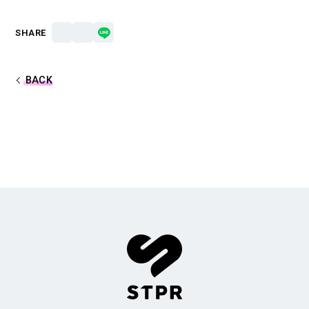
合計フォロワー数
合計再生数
86,248,855
199.44 億
SHARE
BACK
CREATOR
すとぷり
莉犬
るぅと
ころん
さとみ
ジェル
ななもり。
騎士X - Knight X -