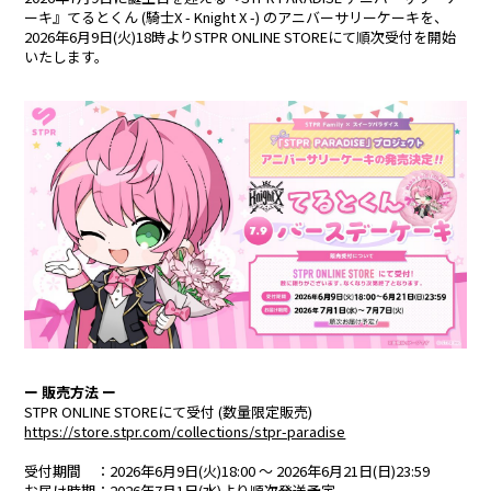
ーキ』てるとくん (騎士X - Knight X -) のアニバーサリーケーキを、
合計フォロワー数
合計再生数
2026年6月9日(火)18時よりSTPR ONLINE STOREにて順次受付を開始
86,248,855
199.44 億
いたします。
CREATOR
すとぷり
莉犬
るぅと
ころん
さとみ
ジェル
ななもり。
ー 販売方法 ー
STPR ONLINE STOREにて受付 (数量限定販売)
騎士X - Knight X -
https://store.stpr.com/collections/stpr-paradise
受付期間 ：2026年6月9日(火)18:00 ～ 2026年6月21日(日)23:59
お届け時期：2026年7月1日(水)より順次発送予定