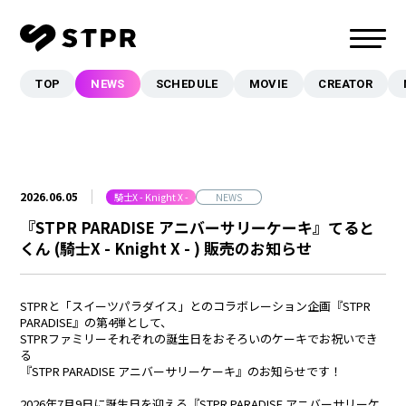
TOP
NEWS
SCHEDULE
MOVIE
CREATOR
TOP
NEWS
SCHEDULE
MOVIE
2026.06.05
騎士X - Knight X -
NEWS
CREATOR
『STPR PARADISE アニバーサリーケーキ』てると
くん (騎士X - Knight X - ) 販売のお知らせ
MUSIC
EVENT/LIVE
STPRと「スイーツパラダイス」とのコラボレーション企画『STPR
STORE
PARADISE』の第4弾として、
STPRファミリーそれぞれの誕生日をおそろいのケーキでお祝いでき
FANCLUB
る
『STPR PARADISE アニバーサリーケーキ』のお知らせです！
2026年7月9日に誕生日を迎える『STPR PARADISE アニバーサリーケ