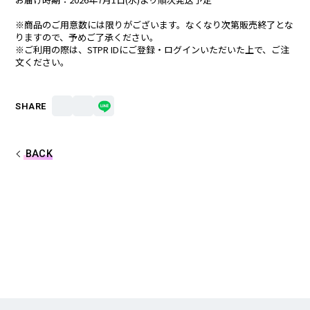
しゆん
タケヤキ翔
※商品のご用意数には限りがございます。なくなり次第販売終了とな
りますので、予めご了承ください。
※ご利用の際は、STPR IDにご登録・ログインいただいた上で、ご注
ばぁう
てるとくん
文ください。
AMPTAKxCOLORS
SHARE
あっきぃ
まぜ太
BACK
ぷりっつ
ちぐさくん
あっと
けちゃ
めておら - Meteorites -
心音
ロゼ