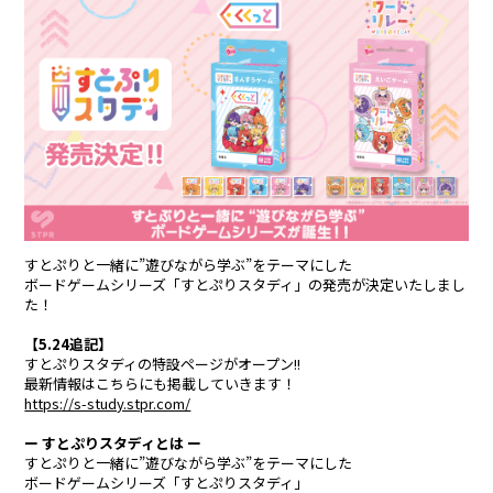
合計フォロワー数
合計再生数
86,248,855
199.44 億
CREATOR
すとぷり
すとぷりと一緒に”遊びながら学ぶ”をテーマにした
ボードゲームシリーズ「すとぷりスタディ」の発売が決定いたしまし
莉犬
るぅと
た！
ころん
さとみ
【5.24追記】
すとぷりスタディの特設ページがオープン!!
最新情報はこちらにも掲載していきます！
ジェル
ななもり。
https://s-study.stpr.com/
騎士X - Knight X -
ー すとぷりスタディとは ー
すとぷりと一緒に”遊びながら学ぶ”をテーマにした
ボードゲームシリーズ「すとぷりスタディ」