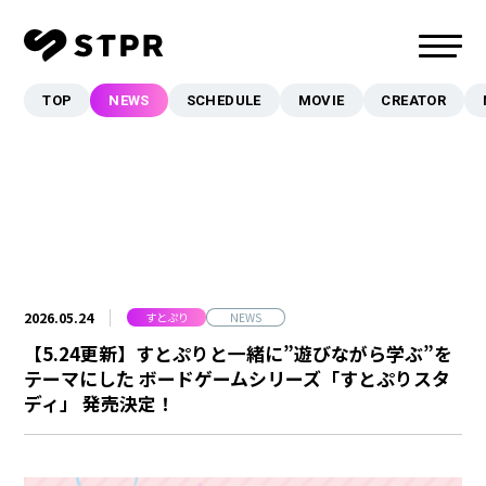
TOP
NEWS
SCHEDULE
MOVIE
CREATOR
TOP
NEWS
SCHEDULE
MOVIE
CREATOR
MUSIC
2026.05.24
すとぷり
NEWS
EVENT/LIVE
【5.24更新】すとぷりと一緒に”遊びながら学ぶ”を
テーマにした ボードゲームシリーズ「すとぷりスタ
STORE
ディ」 発売決定！
FANCLUB