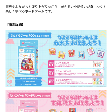
家族やお友だちと盛り上がりながら、考える力や記憶力が身につく！
しゆん
タケヤキ翔
楽しく学べるボードゲームです。
ばぁう
てるとくん
【商品詳細】
AMPTAKxCOLORS
あっきぃ
まぜ太
ぷりっつ
ちぐさくん
あっと
けちゃ
めておら - Meteorites -
心音
ロゼ