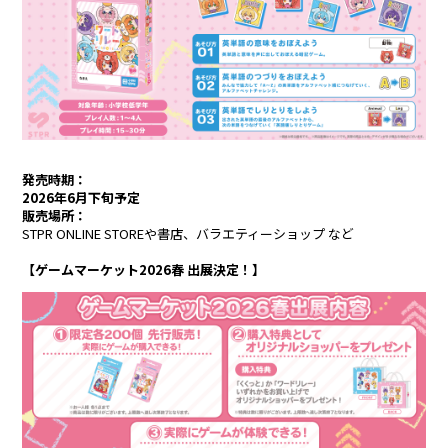
Lapis
メルト・ダ・テンシ
みかさくん
明雷 らいと
すにすて - SneakerStep
にしき
らお
発売時期：
2026年6月下旬予定
販売場所：
だいきり
たちばな
STPR ONLINE STOREや書店、バラエティーショップ など
ゆたくん
やなと
【ゲームマーケット2026春 出展決定！】
おさでい
とぅるりぷ -True&Lip
そあら
ものくろ