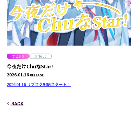
合計フォロワー数
合計再生数
86,248,855
199.44 億
CREATOR
すとぷり
すとぷり
SINGLE
今夜だけChuなStar!
2026.01.16
RELEASE
莉犬
るぅと
2026.01.16 サブスク配信スタート！
ころん
さとみ
BACK
ジェル
ななもり。
騎士X - Knight X -