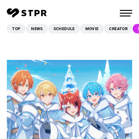
TOP
NEWS
SCHEDULE
MOVIE
CREATOR
TOP
NEWS
SCHEDULE
MOVIE
CREATOR
MUSIC
EVENT/LIVE
STORE
FANCLUB