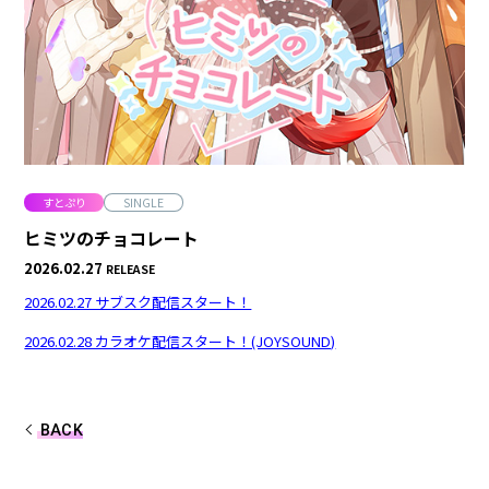
合計フォロワー数
合計再生数
86,248,855
199.44 億
CREATOR
すとぷり
すとぷり
SINGLE
ヒミツのチョコレート
2026.02.27
RELEASE
莉犬
るぅと
2026.02.27 サブスク配信スタート！
ころん
さとみ
2026.02.28 カラオケ配信スタート！(JOYSOUND)
ジェル
ななもり。
騎士X - Knight X -
BACK