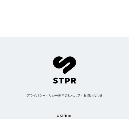
しゆん
タケヤキ翔
ばぁう
てるとくん
AMPTAKxCOLORS
あっきぃ
まぜ太
ぷりっつ
ちぐさくん
あっと
けちゃ
めておら - Meteorites -
プライバシーポリシー
運営会社
ヘルプ・お問い合わせ
© STPR Inc.
心音
ロゼ