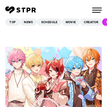
TOP
NEWS
SCHEDULE
MOVIE
CREATOR
TOP
NEWS
SCHEDULE
MOVIE
CREATOR
MUSIC
EVENT/LIVE
STORE
FANCLUB