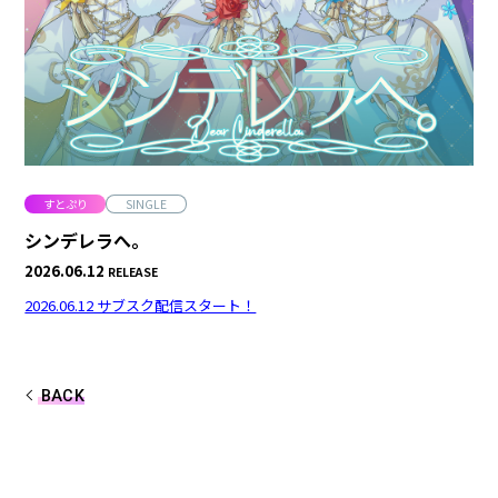
合計フォロワー数
合計再生数
86,248,855
199.44 億
CREATOR
すとぷり
すとぷり
SINGLE
シンデレラへ。
2026.06.12
RELEASE
莉犬
るぅと
2026.06.12 サブスク配信スタート！
ころん
さとみ
ジェル
ななもり。
BACK
騎士X - Knight X -