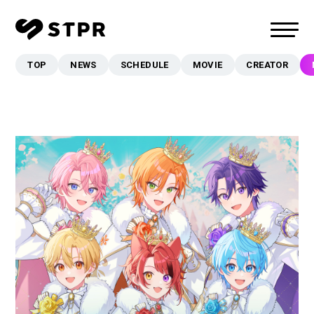
TOP
NEWS
SCHEDULE
MOVIE
CREATOR
TOP
NEWS
SCHEDULE
MOVIE
CREATOR
MUSIC
EVENT/LIVE
STORE
FANCLUB