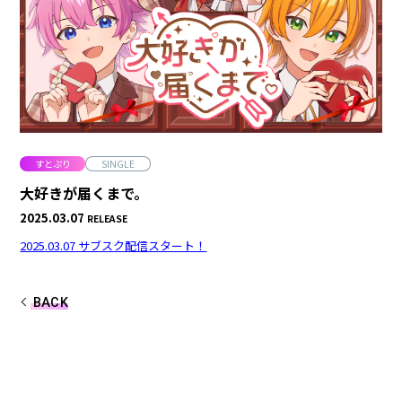
合計フォロワー数
合計再生数
86,248,855
199.44 億
CREATOR
すとぷり
すとぷり
SINGLE
大好きが届くまで。
2025.03.07
RELEASE
莉犬
るぅと
2025.03.07 サブスク配信スタート！
ころん
さとみ
BACK
ジェル
ななもり。
騎士X - Knight X -