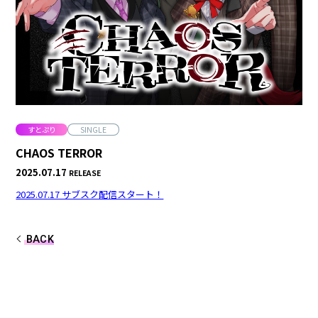
合計フォロワー数
合計再生数
86,248,855
199.44 億
CREATOR
すとぷり
すとぷり
SINGLE
CHAOS TERROR
2025.07.17
RELEASE
莉犬
るぅと
2025.07.17 サブスク配信スタート！
ころん
さとみ
BACK
ジェル
ななもり。
騎士X - Knight X -