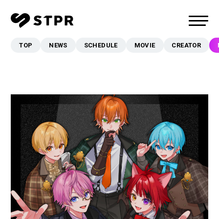
TOP
NEWS
SCHEDULE
MOVIE
CREATOR
TOP
NEWS
SCHEDULE
MOVIE
CREATOR
MUSIC
EVENT/LIVE
STORE
FANCLUB