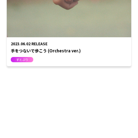
しゆん
タケヤキ翔
ばぁう
てるとくん
AMPTAKxCOLORS
2023.06.02
RELEASE
手をつないで歩こう (Orchestra ver.)
すとぷり
あっきぃ
まぜ太
ぷりっつ
ちぐさくん
あっと
けちゃ
めておら - Meteorites -
心音
ロゼ