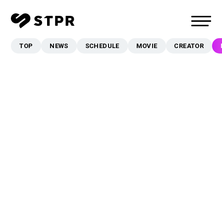
TOP
NEWS
SCHEDULE
MOVIE
CREATOR
TOP
NEWS
SCHEDULE
MOVIE
CREATOR
MUSIC
EVENT/LIVE
STORE
FANCLUB