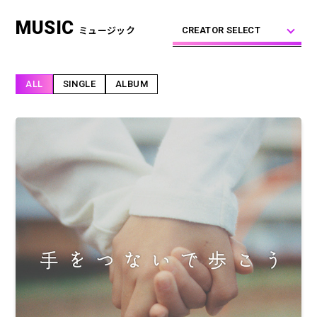
合計フォロワー数
合計再生数
MUSIC
86,248,855
199.44 億
ミュージック
CREATOR SELECT
ALL
SINGLE
ALBUM
CREATOR
すとぷり
莉犬
るぅと
ころん
さとみ
ジェル
ななもり。
騎士X - Knight X -