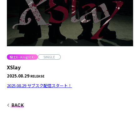
合計フォロワー数
合計再生数
86,248,855
199.44 億
CREATOR
すとぷり
騎士X - Knight X -
SINGLE
XSlay
2025.08.29
RELEASE
莉犬
るぅと
2025.08.29 サブスク配信スタート！
ころん
さとみ
BACK
ジェル
ななもり。
騎士X - Knight X -